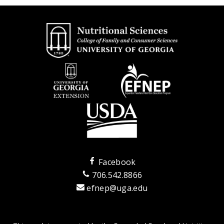
Facebook
706.542.8866
efnep@uga.edu