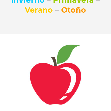
Invierno
–
Primavera
–
Verano
–
Otoño